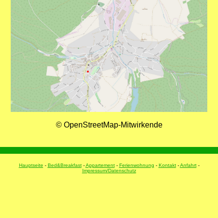
© OpenStreetMap-Mitwirkende
Hauptseite
-
Bed&Breakfast
-
Appartement
-
Ferienwohnung
-
Kontakt
-
Anfahrt
-
Impressum/Datenschutz